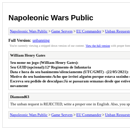
Napoleonic Wars Public
Napoleonic Wars Public
>
Game Servers
>
EU Commander
>
Unban Request
Full Version:
unbanning
You're currently viewing a stripped down version of our content.
View the full version
with proper form
William Henry Gates
Seu nome no jogo (William Henry Gates):
Seu GUID (opcional):12º Regimento de Infantaria
Data e hora do seu banimento/silenciamento (UTC/GMT) - (22/05/2021):
Motivo do seu banimento:Acho que irritei alguém porque estava sozinho 
Escreva seu pedido de desculpas:Já se passaram semanas desde que estive
novamente
Diamond63
The unban request is REJECTED, write a proper one in English. Also, you spa
Napoleonic Wars Public
>
Game Servers
>
EU Commander
>
Unban Request