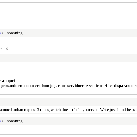
s
> unbanning
atting.
e ataquei
 pensando em como era bom jogar nos servidores e sentir os rifles disparando 
mmed unban request 3 times, which doesn't help your case. Write just 1 and be pat
s
> unbanning